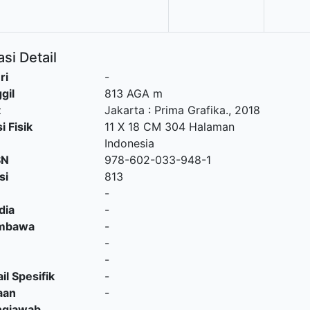
si Detail
ri
-
gil
813 AGA m
t
Jakarta
:
Prima Grafika
.,
2018
i Fisik
11 X 18 CM 304 Halaman
Indonesia
SN
978-602-033-948-1
si
813
-
dia
-
embawa
-
-
-
il Spesifik
-
aan
-
ngjawab