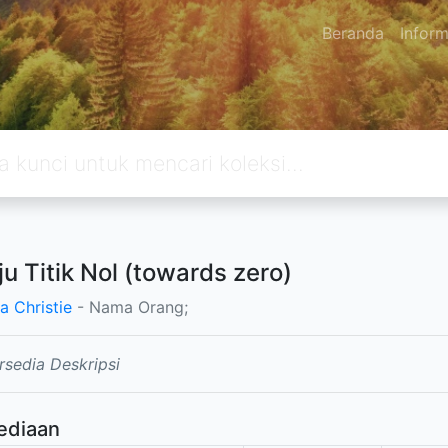
Beranda
Inform
u Titik Nol (towards zero)
a Christie
- Nama Orang;
rsedia Deskripsi
ediaan