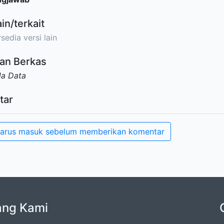
ain/terkait
sedia versi lain
an Berkas
da Data
tar
arus masuk sebelum memberikan komentar
ang Kami