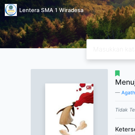
Lentera SMA 1 Wiradesa
Menuj
Agath
Tidak Te
Keters