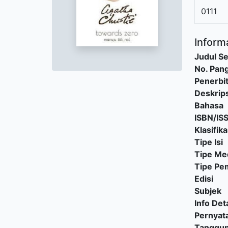
0111
Informa
Judul Se
No. Pang
Penerbi
Deskrips
Bahasa
ISBN/IS
Klasifika
Tipe Isi
Tipe Me
Tipe P
Edisi
Subjek
Info Deta
Pernyat
Tanggu