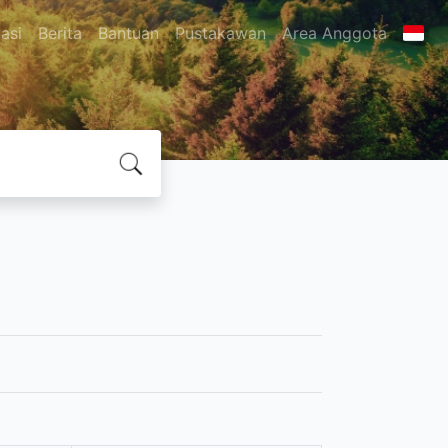
asi
Berita
Bantuan
Pustakawan
Area Anggota